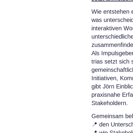
Wie entstehen e
was unterscheid
interaktiven Wo
unterschiedlich
zusammenfinden
Als Impulsgeber
trias setzt sich
gemeinschaftli
Initiativen, Ko
gibt Jörn Einbli
praxisnahe Erf
Stakeholdern.
Gemeinsam bele
📍 den Untersc
📍 wie Stakehol