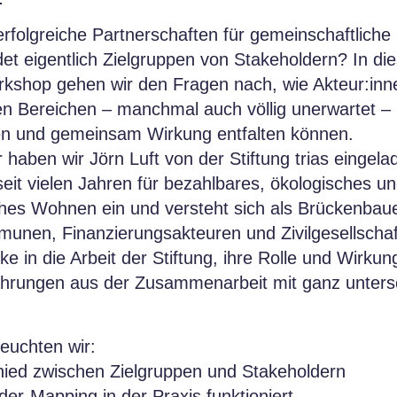
rfolgreiche Partnerschaften für gemeinschaftliche
et eigentlich Zielgruppen von Stakeholdern? In d
rkshop gehen wir den Fragen nach, wie Akteur:inn
en Bereichen – manchmal auch völlig unerwartet –
 und gemeinsam Wirkung entfalten können.
 haben wir Jörn Luft von der Stiftung trias eingelad
 seit vielen Jahren für bezahlbares, ökologisches u
ches Wohnen ein und versteht sich als Brückenbau
mmunen, Finanzierungsakteuren und Zivilgesellsch
cke in die Arbeit der Stiftung, ihre Rolle und Wirku
ahrungen aus der Zusammenarbeit mit ganz unters
uchten wir:
hied zwischen Zielgruppen und Stakeholdern
der-Mapping in der Praxis funktioniert