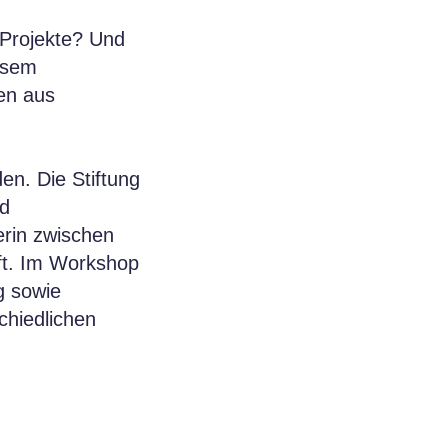
 Projekte? Und
iesem
en aus
en. Die Stiftung
nd
erin zwischen
aft. Im Workshop
ng sowie
chiedlichen