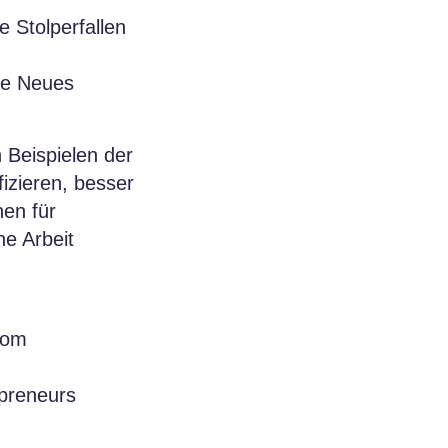
 Stolperfallen
die Neues
 Beispielen der
izieren, besser
hen für
ne Arbeit
oom
epreneurs