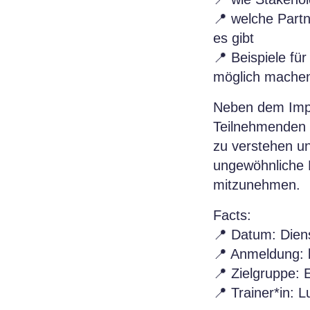
📍 welche Partn
es gibt
📍 Beispiele fü
möglich mache
Neben dem Impul
Teilnehmenden 
zu verstehen un
ungewöhnliche P
mitzunehmen.
Facts:
📍 Datum: Dien
📍 Anmeldung: 
📍 Zielgruppe: E
📍 Trainer*in: 