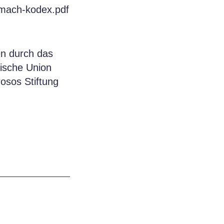
-mach-kodex.pdf
n durch das
äische Union
osos Stiftung
.